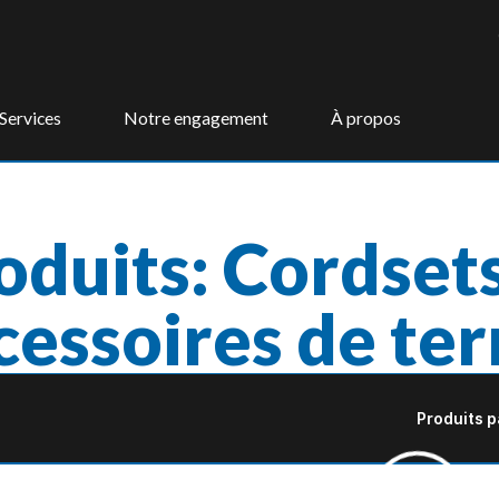
Services
Notre engagement
À propos
oduits: Cordset
cessoires de ter
Produits p