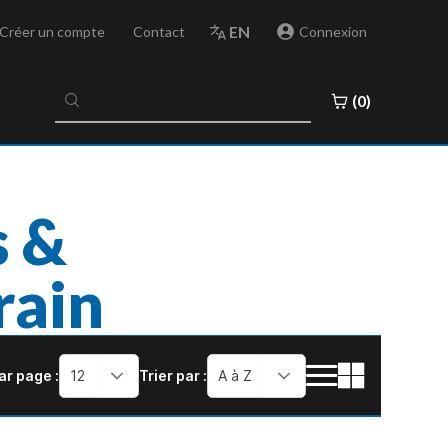
EN
Créer un compte
Contact
Connexion
No
(0)
results
found
s &
rain
ar page :
12
Trier par :
A à Z