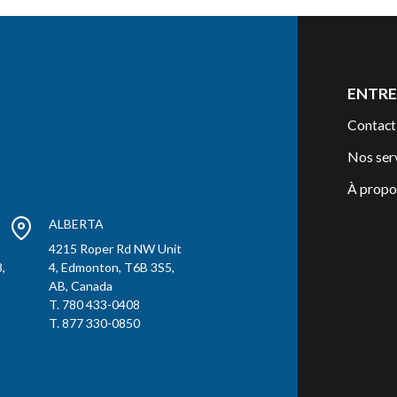
ENTRE
Contact
Nos ser
À propo
ALBERTA
t
4215 Roper Rd NW Unit
,
4, Edmonton, T6B 3S5,
AB, Canada
T. 780 433-0408
T. 877 330-0850