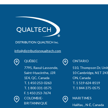
info@distributionqualtech.com
QUÉBEC
ONTARIO
7795, Raoul-Lassonde,
510, Thompson Dr, Uni
Saint-Hyacinthe, J2R
10 Cambridge, N1T 2K8
1E4, QC, Canada
ON, Canada
T. 1 450 253-0263
T. 1 519 624-8519
T. 1 800 331-0575
T. 1 844 375-0575
F. 1 450 253-7674
COLOMBIE-
MARITIMES
BRITANNIQUE
Halifax, , N-É, Canada