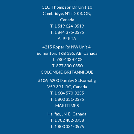
510, Thompson Dr, Unit 10
Cambridge, N1T 2K8, ON,
Canada
T. 1 519 624-8519
T. 1 844 375-0575
ALBERTA
4215 Roper Rd NW Unit 4,
Edmonton, T6B 3S5, AB, Canada
T. 780 433-0408
T. 877 330-0850
COLOMBIE-BRITANNIQUE
#106, 6200 Darnley St.Burnaby,
V5B 3B1, BC, Canada
T. 1 604 570-0255
T. 1 800 331-0575
MARITIMES
Halifax, , N-É, Canada
T. 1 782 482-0738
T. 1 800 331-0575