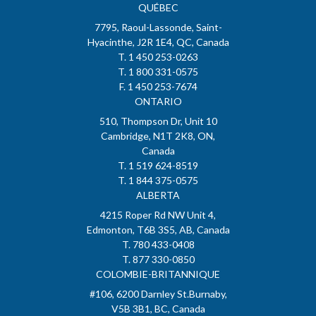
QUÉBEC
7795, Raoul-Lassonde, Saint-
Hyacinthe, J2R 1E4, QC, Canada
T. 1 450 253-0263
T. 1 800 331-0575
F. 1 450 253-7674
ONTARIO
510, Thompson Dr, Unit 10
Cambridge, N1T 2K8, ON,
Canada
T. 1 519 624-8519
T. 1 844 375-0575
ALBERTA
4215 Roper Rd NW Unit 4,
Edmonton, T6B 3S5, AB, Canada
T. 780 433-0408
T. 877 330-0850
COLOMBIE-BRITANNIQUE
#106, 6200 Darnley St.Burnaby,
V5B 3B1, BC, Canada