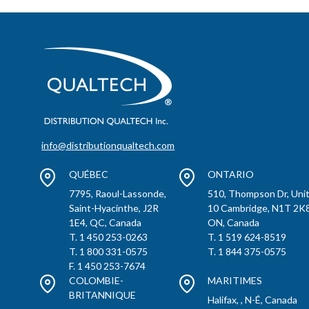
info@distributionqualtech.com
QUÉBEC
ONTARIO
7795, Raoul-Lassonde,
510, Thompson Dr, Uni
Saint-Hyacinthe, J2R
10 Cambridge, N1T 2K8
1E4, QC, Canada
ON, Canada
T. 1 450 253-0263
T. 1 519 624-8519
T. 1 800 331-0575
T. 1 844 375-0575
F. 1 450 253-7674
COLOMBIE-
MARITIMES
BRITANNIQUE
Halifax, , N-É, Canada