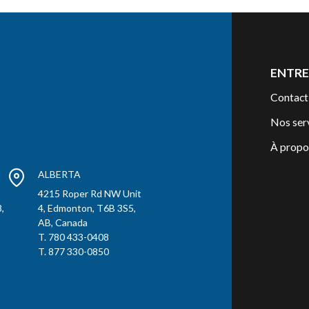
ENTRE
Contact
Nos ser
À propo
ALBERTA
t
4215 Roper Rd NW Unit
,
4, Edmonton, T6B 3S5,
AB, Canada
T. 780 433-0408
T. 877 330-0850