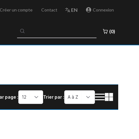
EN
Créer un compte
Contact
Connexion
No
(0)
results
found
ar page :
12
Trier par :
A à Z