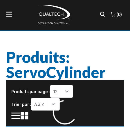
(0)
Produits:
ServoCylinder
Produits par page :
12
Trier par :
A à Z