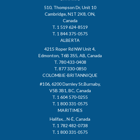
510, Thompson Dr, Unit 10
Cambridge, N1T 2K8, ON,
Canada
T. 1 519 624-8519
T. 1 844 375-0575
ALBERTA
4215 Roper Rd NW Unit 4,
Edmonton, T6B 3S5, AB, Canada
T. 780 433-0408
T. 877 330-0850
COLOMBIE-BRITANNIQUE
#106, 6200 Darnley St.Burnaby,
V5B 3B1, BC, Canada
T. 1 604 570-0255
T. 1 800 331-0575
MARITIMES
Halifax, , N-É, Canada
T. 1 782 482-0738
T. 1 800 331-0575