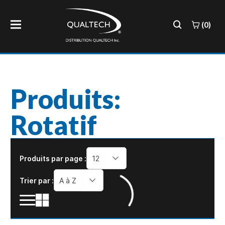
(0)
Produits:
Rotatif
Produits par page :
12
Trier par :
A à Z