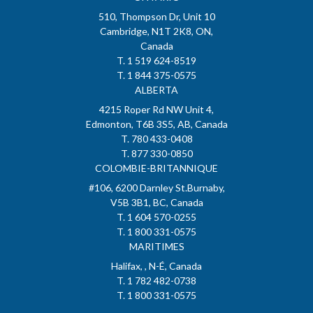
510, Thompson Dr, Unit 10
Cambridge, N1T 2K8, ON,
Canada
T. 1 519 624-8519
T. 1 844 375-0575
ALBERTA
4215 Roper Rd NW Unit 4,
Edmonton, T6B 3S5, AB, Canada
T. 780 433-0408
T. 877 330-0850
COLOMBIE-BRITANNIQUE
#106, 6200 Darnley St.Burnaby,
V5B 3B1, BC, Canada
T. 1 604 570-0255
T. 1 800 331-0575
MARITIMES
Halifax, , N-É, Canada
T. 1 782 482-0738
T. 1 800 331-0575