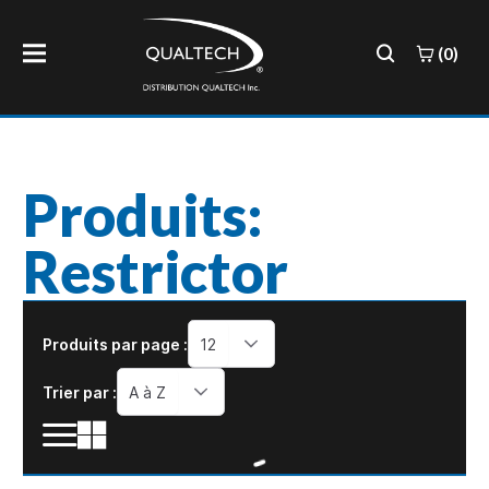
(0)
Produits:
Restrictor
Produits par page :
12
Trier par :
A à Z