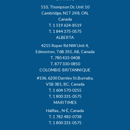
510, Thompson Dr, Unit 10
Cambridge, N1T 2K8, ON,
Canada
T. 1 519 624-8519
T. 1 844 375-0575
ALBERTA
4215 Roper Rd NW Unit 4,
Edmonton, T6B 3S5, AB, Canada
T. 780 433-0408
T. 877 330-0850
COLOMBIE-BRITANNIQUE
#106, 6200 Darnley St.Burnaby,
V5B 3B1, BC, Canada
T. 1 604 570-0255
T. 1 800 331-0575
MARITIMES
Halifax, , N-É, Canada
T. 1 782 482-0738
T. 1 800 331-0575