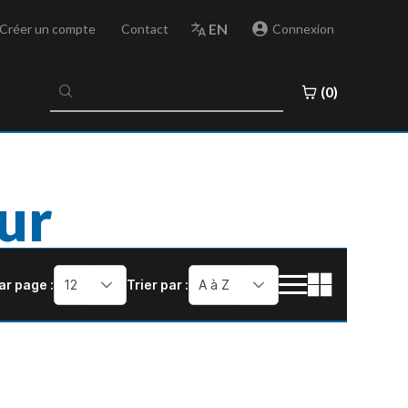
EN
Créer un compte
Contact
Connexion
No
(0)
results
found
ur
ar page :
12
Trier par :
A à Z