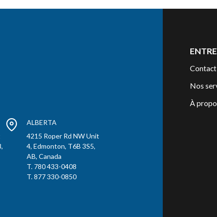
ENTRE
Contact
Nos ser
À propo
ALBERTA
t
4215 Roper Rd NW Unit
,
4, Edmonton, T6B 3S5,
AB, Canada
T. 780 433-0408
T. 877 330-0850