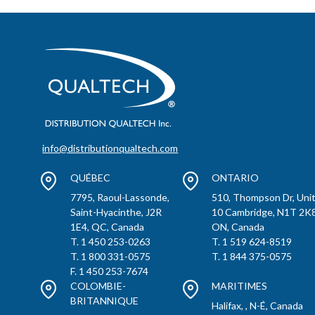
info@distributionqualtech.com
QUÉBEC
ONTARIO
7795, Raoul-Lassonde,
510, Thompson Dr, Uni
Saint-Hyacinthe, J2R
10 Cambridge, N1T 2K8
1E4, QC, Canada
ON, Canada
T. 1 450 253-0263
T. 1 519 624-8519
T. 1 800 331-0575
T. 1 844 375-0575
F. 1 450 253-7674
COLOMBIE-
MARITIMES
BRITANNIQUE
Halifax, , N-É, Canada