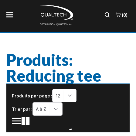
(0)
Produits:
Reducing tee
Produits par page :
12
Trier par :
A à Z