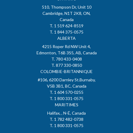
510, Thompson Dr, Unit 10
Cambridge, N1T 2K8, ON,
Canada
T. 1 519 624-8519
T. 1 844 375-0575
ALBERTA
4215 Roper Rd NW Unit 4,
Edmonton, T6B 3S5, AB, Canada
T. 780 433-0408
T. 877 330-0850
COLOMBIE-BRITANNIQUE
#106, 6200 Darnley St.Burnaby,
V5B 3B1, BC, Canada
T. 1 604 570-0255
T. 1 800 331-0575
MARITIMES
Halifax, , N-É, Canada
T. 1 782 482-0738
T. 1 800 331-0575