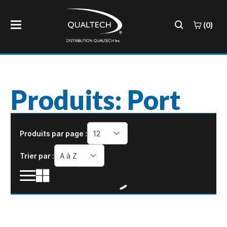
(0)
Produits: Port
Produits par page :
12
Trier par :
A à Z