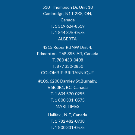
510, Thompson Dr, Unit 10
Cambridge, N1T 2K8, ON,
Canada
T. 1 519 624-8519
T. 1 844 375-0575
ALBERTA
4215 Roper Rd NW Unit 4,
Edmonton, T6B 3S5, AB, Canada
T. 780 433-0408
T. 877 330-0850
COLOMBIE-BRITANNIQUE
#106, 6200 Darnley St.Burnaby,
V5B 3B1, BC, Canada
T. 1 604 570-0255
T. 1 800 331-0575
MARITIMES
Halifax, , N-É, Canada
T. 1 782 482-0738
T. 1 800 331-0575