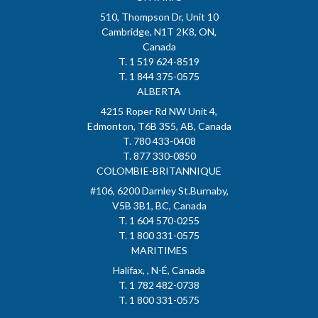
510, Thompson Dr, Unit 10
Cambridge, N1T 2K8, ON,
Canada
T. 1 519 624-8519
T. 1 844 375-0575
ALBERTA
4215 Roper Rd NW Unit 4,
Edmonton, T6B 3S5, AB, Canada
T. 780 433-0408
T. 877 330-0850
COLOMBIE-BRITANNIQUE
#106, 6200 Darnley St.Burnaby,
V5B 3B1, BC, Canada
T. 1 604 570-0255
T. 1 800 331-0575
MARITIMES
Halifax, , N-É, Canada
T. 1 782 482-0738
T. 1 800 331-0575