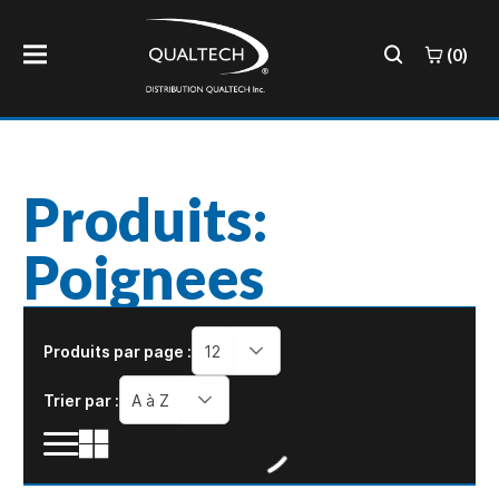
(0)
Produits:
Poignees
Produits par page :
12
Trier par :
A à Z