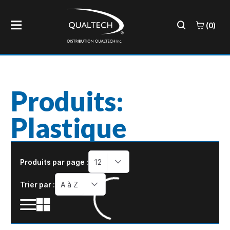
(0)
Produits:
Plastique
Produits par page :
12
Trier par :
A à Z