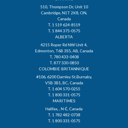
510, Thompson Dr, Unit 10
Cambridge, N1T 2K8, ON,
Canada
T. 1 519 624-8519
T. 1 844 375-0575
ALBERTA
4215 Roper Rd NW Unit 4,
Edmonton, T6B 3S5, AB, Canada
T. 780 433-0408
T. 877 330-0850
COLOMBIE-BRITANNIQUE
#106, 6200 Darnley St.Burnaby,
V5B 3B1, BC, Canada
T. 1 604 570-0255
T. 1 800 331-0575
MARITIMES
Halifax, , N-É, Canada
T. 1 782 482-0738
T. 1 800 331-0575