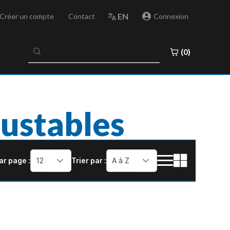
EN
Créer un compte
Contact
Connexion
No
(0)
results
found
justables
ar page :
12
Trier par :
A à Z