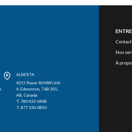
ENTRE
Contact
Nos ser
À propo
ALBERTA
t
4215 Roper Rd NW Unit
,
4, Edmonton, T6B 3S5,
AB, Canada
T. 780 433-0408
T. 877 330-0850