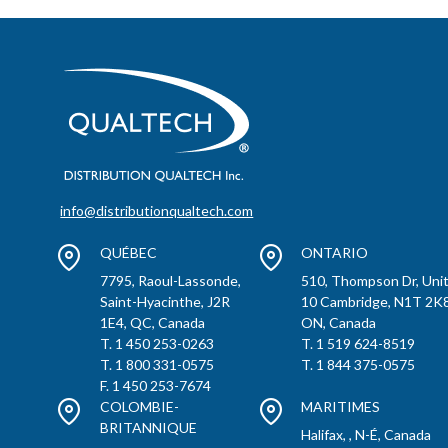
info@distributionqualtech.com
QUÉBEC
ONTARIO
7795, Raoul-Lassonde,
510, Thompson Dr, Uni
Saint-Hyacinthe, J2R
10 Cambridge, N1T 2K8
1E4, QC, Canada
ON, Canada
T. 1 450 253-0263
T. 1 519 624-8519
T. 1 800 331-0575
T. 1 844 375-0575
F. 1 450 253-7674
COLOMBIE-
MARITIMES
BRITANNIQUE
Halifax, , N-É, Canada