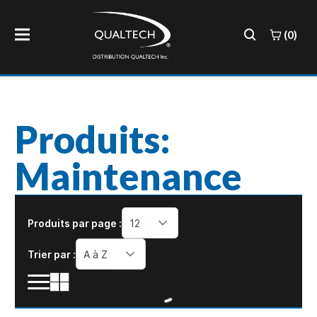
(0)
Produits:
Maintenance
Produits par page :
12
Trier par :
A à Z