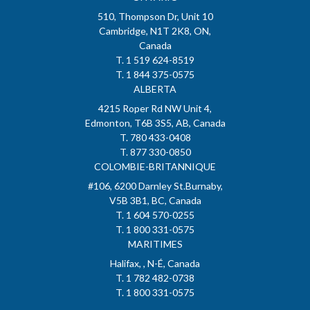
510, Thompson Dr, Unit 10
Cambridge, N1T 2K8, ON,
Canada
T. 1 519 624-8519
T. 1 844 375-0575
ALBERTA
4215 Roper Rd NW Unit 4,
Edmonton, T6B 3S5, AB, Canada
T. 780 433-0408
T. 877 330-0850
COLOMBIE-BRITANNIQUE
#106, 6200 Darnley St.Burnaby,
V5B 3B1, BC, Canada
T. 1 604 570-0255
T. 1 800 331-0575
MARITIMES
Halifax, , N-É, Canada
T. 1 782 482-0738
T. 1 800 331-0575