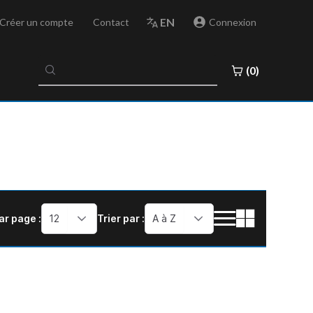
EN
Créer un compte
Contact
Connexion
No
(0)
results
found
ar page :
12
Trier par :
A à Z