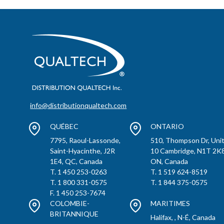
info@distributionqualtech.com
QUÉBEC
ONTARIO
7795, Raoul-Lassonde,
510, Thompson Dr, Uni
Saint-Hyacinthe, J2R
10 Cambridge, N1T 2K8
1E4, QC, Canada
ON, Canada
T. 1 450 253-0263
T. 1 519 624-8519
T. 1 800 331-0575
T. 1 844 375-0575
F. 1 450 253-7674
COLOMBIE-
MARITIMES
BRITANNIQUE
Halifax, , N-É, Canada