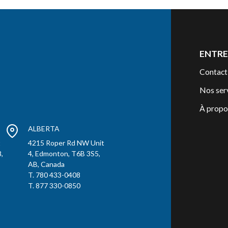
ENTRE
Contact
Nos ser
À propo
ALBERTA
t
4215 Roper Rd NW Unit
,
4, Edmonton, T6B 3S5,
AB, Canada
T. 780 433-0408
T. 877 330-0850