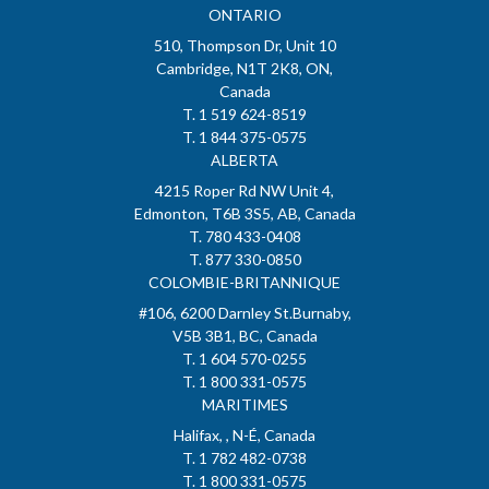
ONTARIO
510, Thompson Dr, Unit 10
Cambridge, N1T 2K8, ON,
Canada
T. 1 519 624-8519
T. 1 844 375-0575
ALBERTA
4215 Roper Rd NW Unit 4,
Edmonton, T6B 3S5, AB, Canada
T. 780 433-0408
T. 877 330-0850
COLOMBIE-BRITANNIQUE
#106, 6200 Darnley St.Burnaby,
V5B 3B1, BC, Canada
T. 1 604 570-0255
T. 1 800 331-0575
MARITIMES
Halifax, , N-É, Canada
T. 1 782 482-0738
T. 1 800 331-0575