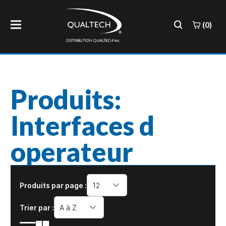
(0)
Produits:
Interfaces d
operateur
Produits par page :
12
Trier par :
A à Z