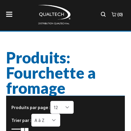
(0)
Produits:
Fourchette a
fromage
Produits par page :
12
Trier par :
A à Z