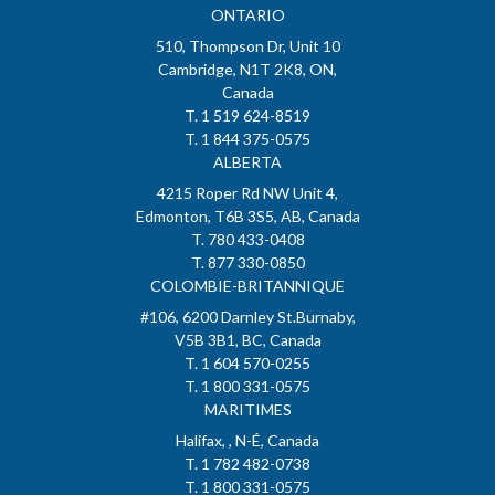
ONTARIO
510, Thompson Dr, Unit 10
Cambridge, N1T 2K8, ON,
Canada
T. 1 519 624-8519
T. 1 844 375-0575
ALBERTA
4215 Roper Rd NW Unit 4,
Edmonton, T6B 3S5, AB, Canada
T. 780 433-0408
T. 877 330-0850
COLOMBIE-BRITANNIQUE
#106, 6200 Darnley St.Burnaby,
V5B 3B1, BC, Canada
T. 1 604 570-0255
T. 1 800 331-0575
MARITIMES
Halifax, , N-É, Canada
T. 1 782 482-0738
T. 1 800 331-0575