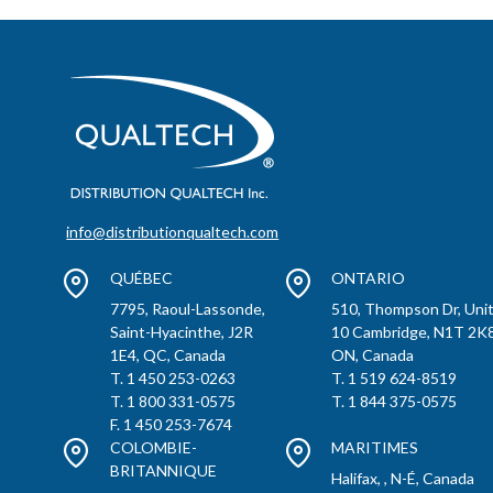
info@distributionqualtech.com
QUÉBEC
ONTARIO
7795, Raoul-Lassonde,
510, Thompson Dr, Uni
Saint-Hyacinthe, J2R
10 Cambridge, N1T 2K8
1E4, QC, Canada
ON, Canada
T. 1 450 253-0263
T. 1 519 624-8519
T. 1 800 331-0575
T. 1 844 375-0575
F. 1 450 253-7674
COLOMBIE-
MARITIMES
BRITANNIQUE
Halifax, , N-É, Canada