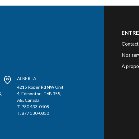
ENTRE
Contact
Nos ser
À propo
ALBERTA
t
4215 Roper Rd NW Unit
,
4, Edmonton, T6B 3S5,
AB, Canada
T. 780 433-0408
T. 877 330-0850