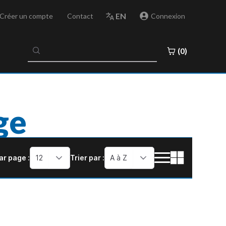
EN
Créer un compte
Contact
Connexion
No
(0)
results
found
ge
ar page :
12
Trier par :
A à Z