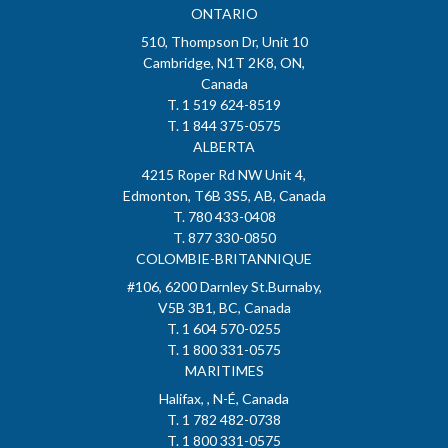
ONTARIO
510, Thompson Dr, Unit 10
Cambridge, N1T 2K8, ON,
Canada
T. 1 519 624-8519
T. 1 844 375-0575
ALBERTA
4215 Roper Rd NW Unit 4,
Edmonton, T6B 3S5, AB, Canada
T. 780 433-0408
T. 877 330-0850
COLOMBIE-BRITANNIQUE
#106, 6200 Darnley St.Burnaby,
V5B 3B1, BC, Canada
T. 1 604 570-0255
T. 1 800 331-0575
MARITIMES
Halifax, , N-É, Canada
T. 1 782 482-0738
T. 1 800 331-0575