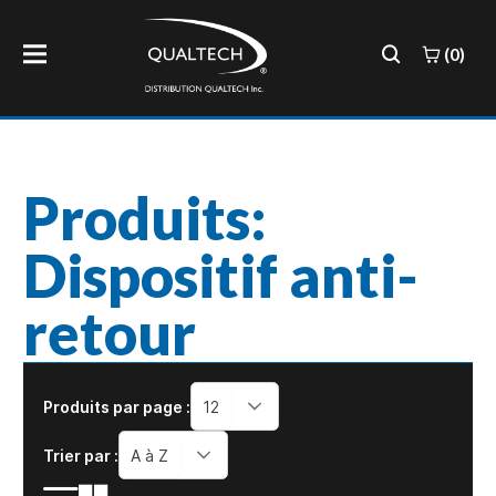
(0)
Produits:
Dispositif anti-
retour
Produits par page :
12
Trier par :
A à Z