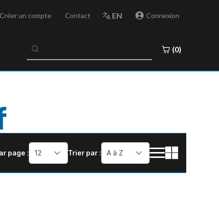
EN
Créer un compte
Contact
Connexion
No
(0)
results
found
f
ar page :
12
Trier par :
A à Z