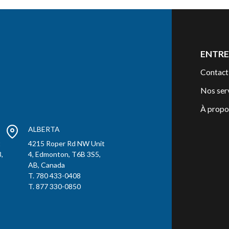
ENTRE
Contact
Nos ser
À propo
ALBERTA
t
4215 Roper Rd NW Unit
,
4, Edmonton, T6B 3S5,
AB, Canada
T. 780 433-0408
T. 877 330-0850