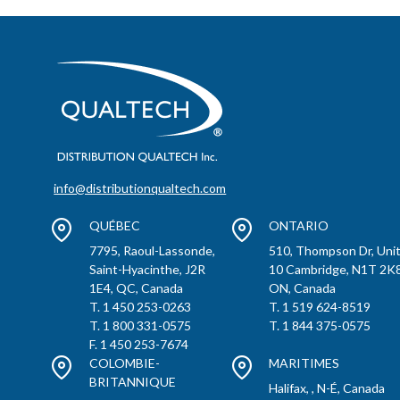
info@distributionqualtech.com
QUÉBEC
ONTARIO
7795, Raoul-Lassonde,
510, Thompson Dr, Uni
Saint-Hyacinthe, J2R
10 Cambridge, N1T 2K8
1E4, QC, Canada
ON, Canada
T. 1 450 253-0263
T. 1 519 624-8519
T. 1 800 331-0575
T. 1 844 375-0575
F. 1 450 253-7674
COLOMBIE-
MARITIMES
BRITANNIQUE
Halifax, , N-É, Canada