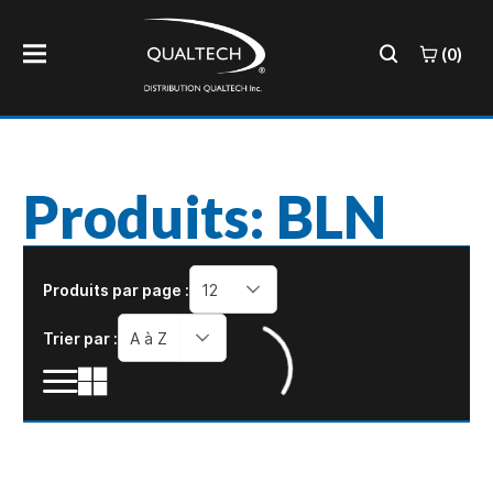
(0)
Produits: BLN
Produits par page :
12
Trier par :
A à Z