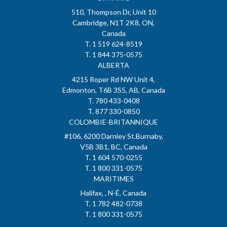
510, Thompson Dr, Unit 10
Cambridge, N1T 2K8, ON,
Canada
T. 1 519 624-8519
T. 1 844 375-0575
ALBERTA
4215 Roper Rd NW Unit 4,
Edmonton, T6B 3S5, AB, Canada
T. 780 433-0408
T. 877 330-0850
COLOMBIE-BRITANNIQUE
#106, 6200 Darnley St.Burnaby,
V5B 3B1, BC, Canada
T. 1 604 570-0255
T. 1 800 331-0575
MARITIMES
Halifax, , N-É, Canada
T. 1 782 482-0738
T. 1 800 331-0575