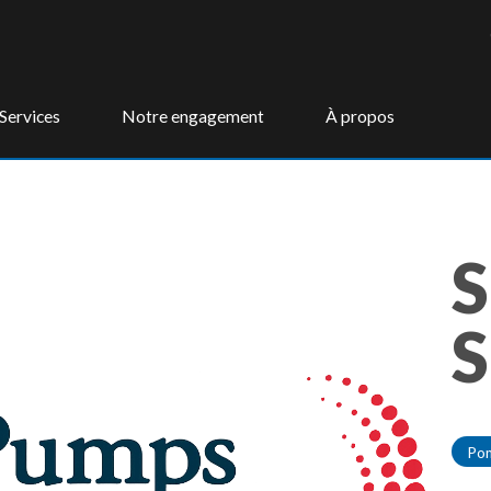
Services
Notre engagement
À propos
S
S
Po