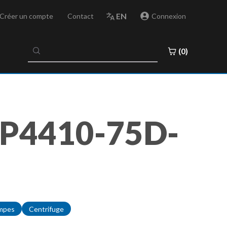
EN
Créer un compte
Contact
Connexion
No
(0)
results
found
P4410-75D-
mpes
Centrifuge