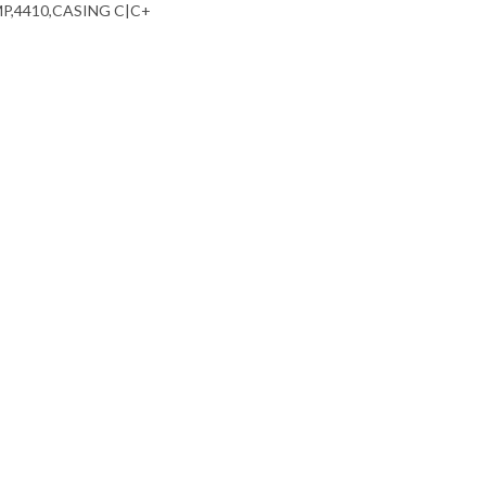
P,4410,CASING C|C+