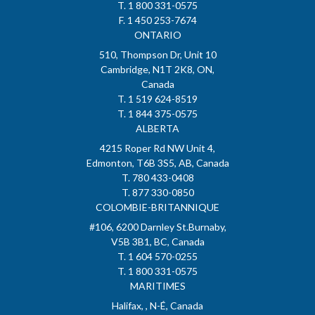
T. 1 800 331-0575
F. 1 450 253-7674
ONTARIO
510, Thompson Dr, Unit 10
Cambridge, N1T 2K8, ON,
Canada
T. 1 519 624-8519
T. 1 844 375-0575
ALBERTA
4215 Roper Rd NW Unit 4,
Edmonton, T6B 3S5, AB, Canada
T. 780 433-0408
T. 877 330-0850
COLOMBIE-BRITANNIQUE
#106, 6200 Darnley St.Burnaby,
V5B 3B1, BC, Canada
T. 1 604 570-0255
T. 1 800 331-0575
MARITIMES
Halifax, , N-É, Canada