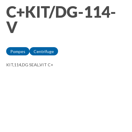
C+KIT/DG-114-
V
Pompes
Centrifuge
KIT,114,DG SEAL,VIT C+