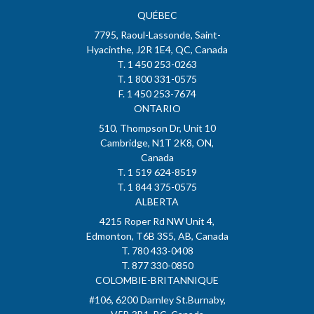
QUÉBEC
7795, Raoul-Lassonde, Saint-
Hyacinthe, J2R 1E4, QC, Canada
T. 1 450 253-0263
T. 1 800 331-0575
F. 1 450 253-7674
ONTARIO
510, Thompson Dr, Unit 10
Cambridge, N1T 2K8, ON,
Canada
T. 1 519 624-8519
T. 1 844 375-0575
ALBERTA
4215 Roper Rd NW Unit 4,
Edmonton, T6B 3S5, AB, Canada
T. 780 433-0408
T. 877 330-0850
COLOMBIE-BRITANNIQUE
#106, 6200 Darnley St.Burnaby,