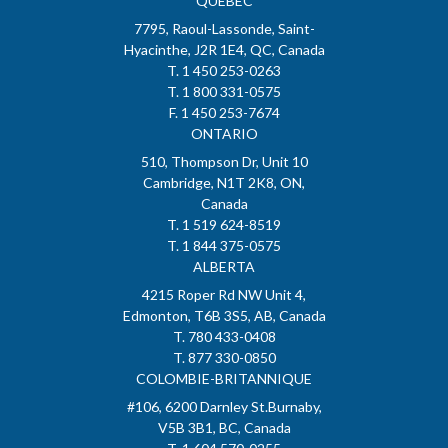
QUÉBEC
7795, Raoul-Lassonde, Saint-
Hyacinthe, J2R 1E4, QC, Canada
T. 1 450 253-0263
T. 1 800 331-0575
F. 1 450 253-7674
ONTARIO
510, Thompson Dr, Unit 10
Cambridge, N1T 2K8, ON,
Canada
T. 1 519 624-8519
T. 1 844 375-0575
ALBERTA
4215 Roper Rd NW Unit 4,
Edmonton, T6B 3S5, AB, Canada
T. 780 433-0408
T. 877 330-0850
COLOMBIE-BRITANNIQUE
#106, 6200 Darnley St.Burnaby,
V5B 3B1, BC, Canada