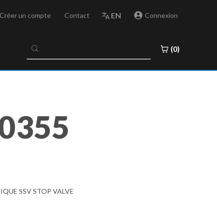
EN
Créer un compte
Contact
Connexion
No
(0)
results
found
0355
NIQUE SSV STOP VALVE