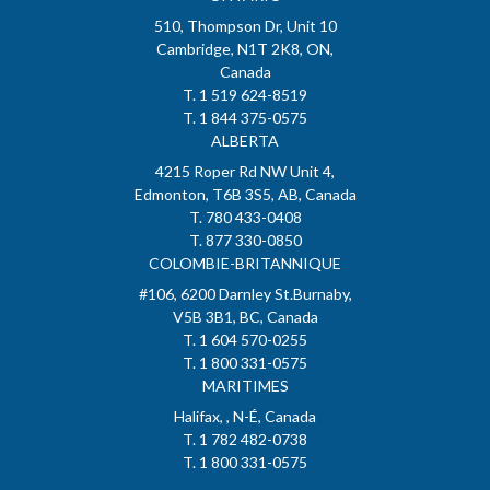
510, Thompson Dr, Unit 10
Cambridge, N1T 2K8, ON,
Canada
T. 1 519 624-8519
T. 1 844 375-0575
ALBERTA
4215 Roper Rd NW Unit 4,
Edmonton, T6B 3S5, AB, Canada
T. 780 433-0408
T. 877 330-0850
COLOMBIE-BRITANNIQUE
#106, 6200 Darnley St.Burnaby,
V5B 3B1, BC, Canada
T. 1 604 570-0255
T. 1 800 331-0575
MARITIMES
Halifax, , N-É, Canada
T. 1 782 482-0738
T. 1 800 331-0575