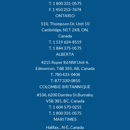
T. 1 800 331-0575
F. 1 450 253-7674
ONTARIO
510, Thompson Dr, Unit 10
Cambridge, N1T 2K8, ON,
Canada
T. 1 519 624-8519
T. 1 844 375-0575
ALBERTA
4215 Roper Rd NW Unit 4,
Edmonton, T6B 3S5, AB, Canada
T. 780 433-0408
T. 877 330-0850
COLOMBIE-BRITANNIQUE
#106, 6200 Darnley St.Burnaby,
V5B 3B1, BC, Canada
T. 1 604 570-0255
T. 1 800 331-0575
MARITIMES
Halifax, , N-É, Canada