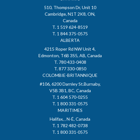
510, Thompson Dr, Unit 10
Cambridge, N1T 2K8, ON,
Canada
T. 1 519 624-8519
T. 1 844 375-0575
ALBERTA
4215 Roper Rd NW Unit 4,
Edmonton, T6B 3S5, AB, Canada
T. 780 433-0408
T. 877 330-0850
COLOMBIE-BRITANNIQUE
#106, 6200 Darnley St.Burnaby,
V5B 3B1, BC, Canada
T. 1 604 570-0255
T. 1 800 331-0575
MARITIMES
Halifax, , N-É, Canada
T. 1 782 482-0738
T. 1 800 331-0575