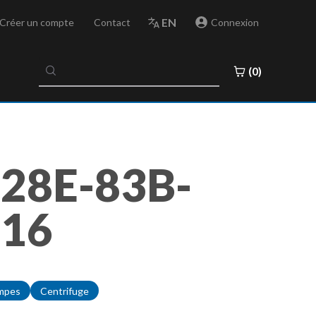
EN
Créer un compte
Contact
Connexion
No
(0)
results
found
28E-83B-
316
mpes
Centrifuge