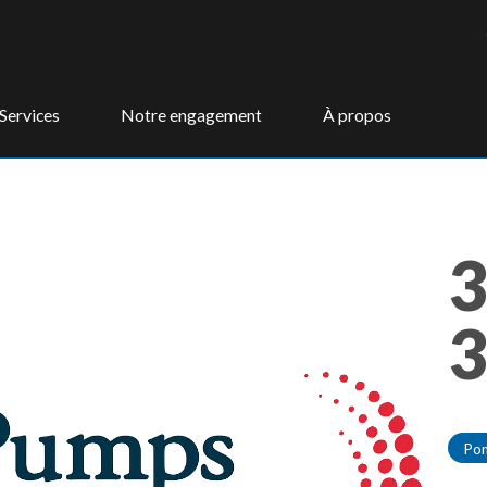
Services
Notre engagement
À propos
3
Po