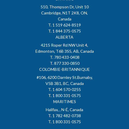
510, Thompson Dr, Unit 10
Cambridge, N1T 2K8, ON,
Canada
T. 1 519 624-8519
T. 1 844 375-0575
ALBERTA
4215 Roper Rd NW Unit 4,
Edmonton, T6B 3S5, AB, Canada
T. 780 433-0408
T. 877 330-0850
COLOMBIE-BRITANNIQUE
#106, 6200 Darnley St.Burnaby,
V5B 3B1, BC, Canada
T. 1 604 570-0255
T. 1 800 331-0575
MARITIMES
Halifax, , N-É, Canada
T. 1 782 482-0738
T. 1 800 331-0575