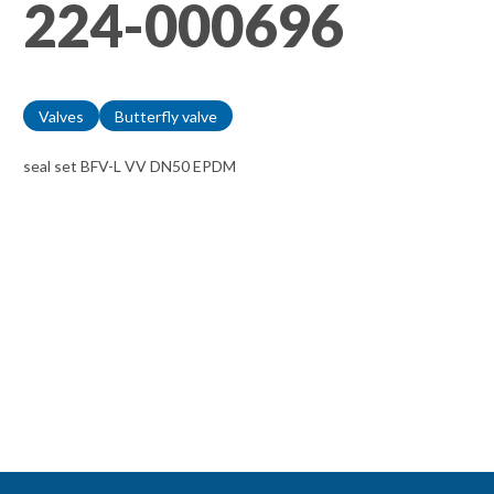
224-000696
Valves
Butterfly valve
seal set BFV-L VV DN50 EPDM