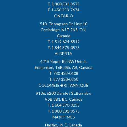
T. 1 800 331-0575
F. 1 450 253-7674
ONTARIO
510, Thompson Dr, Unit 10
Cambridge, N1T 2K8, ON,
Canada
T. 1 519 624-8519
T. 1 844 375-0575
ALBERTA
4215 Roper Rd NW Unit 4,
Edmonton, T6B 3S5, AB, Canada
T. 780 433-0408
T. 877 330-0850
COLOMBIE-BRITANNIQUE
#106, 6200 Darnley St.Burnaby,
V5B 3B1, BC, Canada
T. 1 604 570-0255
T. 1 800 331-0575
MARITIMES
Halifax, , N-É, Canada