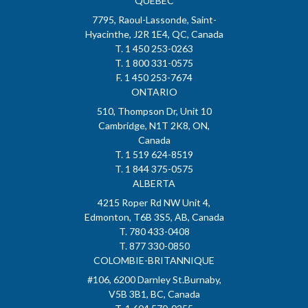
QUÉBEC
7795, Raoul-Lassonde, Saint-
Hyacinthe, J2R 1E4, QC, Canada
T. 1 450 253-0263
T. 1 800 331-0575
F. 1 450 253-7674
ONTARIO
510, Thompson Dr, Unit 10
Cambridge, N1T 2K8, ON,
Canada
T. 1 519 624-8519
T. 1 844 375-0575
ALBERTA
4215 Roper Rd NW Unit 4,
Edmonton, T6B 3S5, AB, Canada
T. 780 433-0408
T. 877 330-0850
COLOMBIE-BRITANNIQUE
#106, 6200 Darnley St.Burnaby,
V5B 3B1, BC, Canada