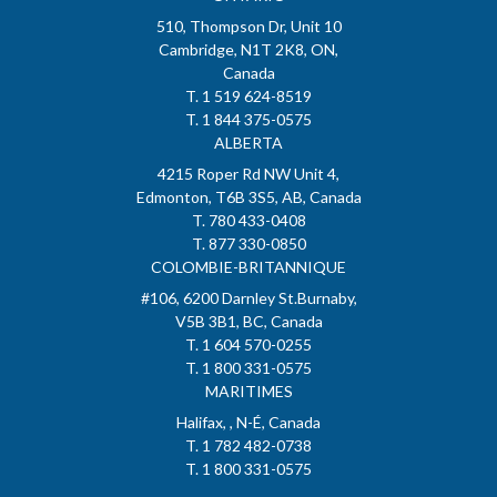
510, Thompson Dr, Unit 10
Cambridge, N1T 2K8, ON,
Canada
T. 1 519 624-8519
T. 1 844 375-0575
ALBERTA
4215 Roper Rd NW Unit 4,
Edmonton, T6B 3S5, AB, Canada
T. 780 433-0408
T. 877 330-0850
COLOMBIE-BRITANNIQUE
#106, 6200 Darnley St.Burnaby,
V5B 3B1, BC, Canada
T. 1 604 570-0255
T. 1 800 331-0575
MARITIMES
Halifax, , N-É, Canada
T. 1 782 482-0738
T. 1 800 331-0575