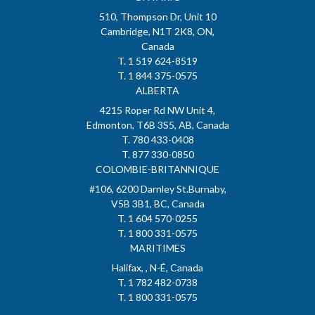
510, Thompson Dr, Unit 10
Cambridge, N1T 2K8, ON,
Canada
T. 1 519 624-8519
T. 1 844 375-0575
ALBERTA
4215 Roper Rd NW Unit 4,
Edmonton, T6B 3S5, AB, Canada
T. 780 433-0408
T. 877 330-0850
COLOMBIE-BRITANNIQUE
#106, 6200 Darnley St.Burnaby,
V5B 3B1, BC, Canada
T. 1 604 570-0255
T. 1 800 331-0575
MARITIMES
Halifax, , N-É, Canada
T. 1 782 482-0738
T. 1 800 331-0575