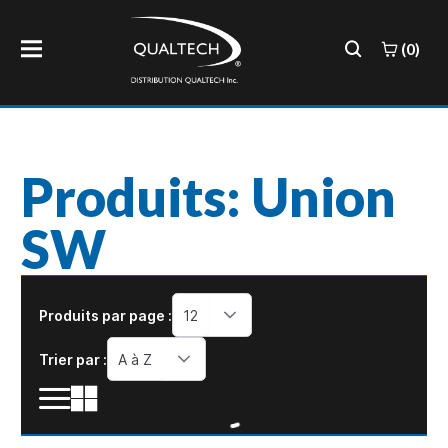
(0)
Produits: Union
SW
Produits par page :
12
Trier par :
A à Z