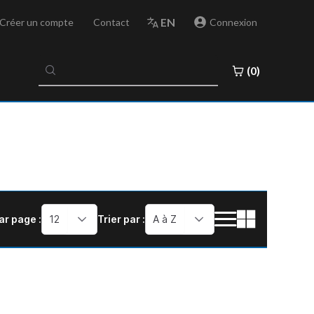
EN
Créer un compte
Contact
Connexion
No
(0)
results
found
ar page :
12
Trier par :
A à Z