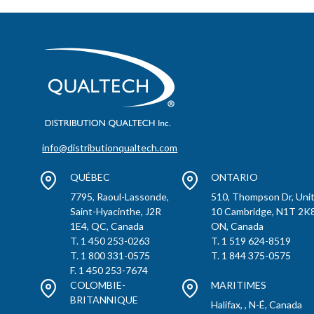
info@distributionqualtech.com
QUÉBEC
ONTARIO
7795, Raoul-Lassonde,
510, Thompson Dr, Uni
Saint-Hyacinthe, J2R
10 Cambridge, N1T 2K8
1E4, QC, Canada
ON, Canada
T. 1 450 253-0263
T. 1 519 624-8519
T. 1 800 331-0575
T. 1 844 375-0575
F. 1 450 253-7674
COLOMBIE-
MARITIMES
BRITANNIQUE
Halifax, , N-É, Canada