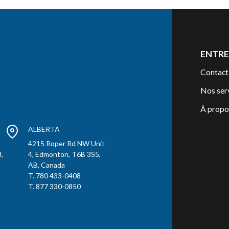
ENTRE
Contact
Nos ser
À propo
ALBERTA
t
4215 Roper Rd NW Unit
,
4, Edmonton, T6B 3S5,
AB, Canada
T. 780 433-0408
T. 877 330-0850