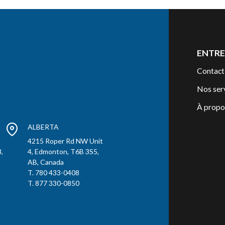
ENTRE
Contact
Nos ser
À propo
ALBERTA
t
4215 Roper Rd NW Unit
,
4, Edmonton, T6B 3S5,
AB, Canada
T. 780 433-0408
T. 877 330-0850