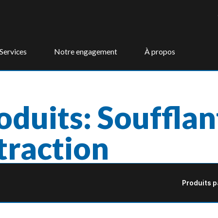
Services
Notre engagement
À propos
oduits: Soufflan
traction
Produits p