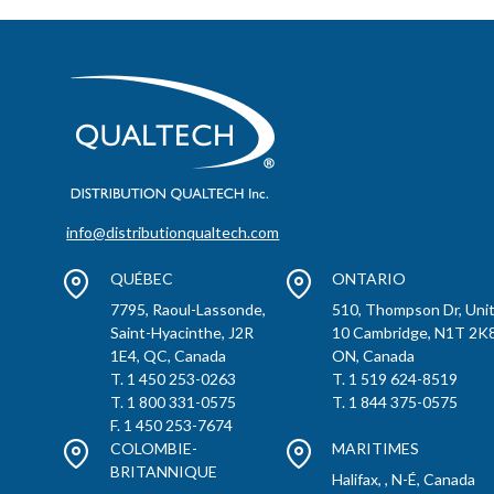
info@distributionqualtech.com
QUÉBEC
ONTARIO
7795, Raoul-Lassonde,
510, Thompson Dr, Uni
Saint-Hyacinthe, J2R
10 Cambridge, N1T 2K8
1E4, QC, Canada
ON, Canada
T. 1 450 253-0263
T. 1 519 624-8519
T. 1 800 331-0575
T. 1 844 375-0575
F. 1 450 253-7674
COLOMBIE-
MARITIMES
BRITANNIQUE
Halifax, , N-É, Canada