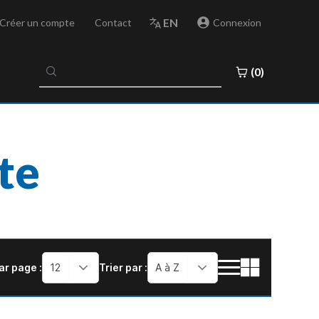
EN
Créer un compte
Contact
Connexion
No
(0)
results
found
te
ar page :
12
Trier par :
A à Z