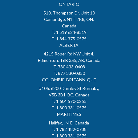
ONTARIO
510, Thompson Dr, Unit 10
Cambridge, N1T 2K8, ON,
Canada
T. 1 519 624-8519
T. 1 844 375-0575
ALBERTA
4215 Roper Rd NW Unit 4,
Edmonton, T6B 3S5, AB, Canada
T. 780 433-0408
T. 877 330-0850
COLOMBIE-BRITANNIQUE
#106, 6200 Darnley St.Burnaby,
V5B 3B1, BC, Canada
T. 1 604 570-0255
T. 1 800 331-0575
MARITIMES
Halifax, , N-É, Canada
T. 1 782 482-0738
T. 1 800 331-0575