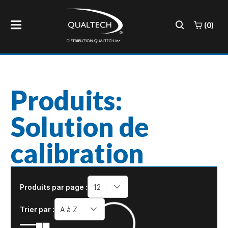
(0)
Produits:
Solution de
calibration
Produits par page :
12
Trier par :
A à Z