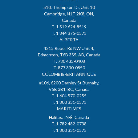
510, Thompson Dr, Unit 10
Cambridge, N1T 2K8, ON,
Canada
T. 1 519 624-8519
T. 1 844 375-0575
ALBERTA
4215 Roper Rd NW Unit 4,
Edmonton, T6B 3S5, AB, Canada
T. 780 433-0408
T. 877 330-0850
COLOMBIE-BRITANNIQUE
#106, 6200 Darnley St.Burnaby,
V5B 3B1, BC, Canada
T. 1 604 570-0255
T. 1 800 331-0575
MARITIMES
Halifax, , N-É, Canada
T. 1 782 482-0738
T. 1 800 331-0575