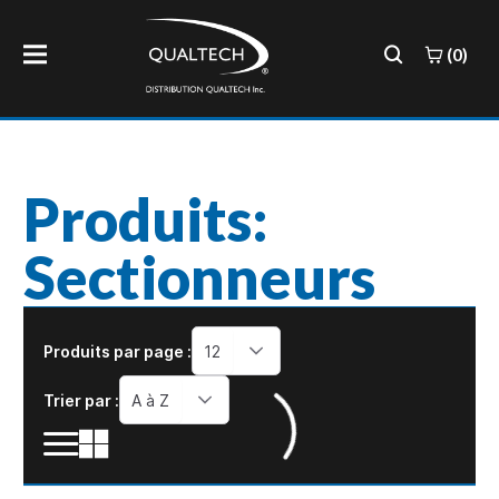
(0)
Produits:
Sectionneurs
Produits par page :
12
Trier par :
A à Z