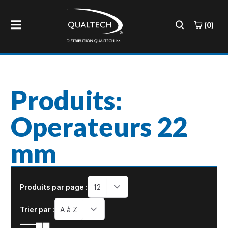
(0)
Produits:
Operateurs 22
mm
Produits par page :
12
Trier par :
A à Z