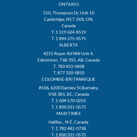
ONTARIO
510, Thompson Dr, Unit 10
Cambridge, N1T 2K8, ON,
Canada
T. 1 519 624-8519
T. 1 844 375-0575
ALBERTA
4215 Roper Rd NW Unit 4,
Edmonton, T6B 3S5, AB, Canada
T. 780 433-0408
T. 877 330-0850
COLOMBIE-BRITANNIQUE
#106, 6200 Darnley St.Burnaby,
V5B 3B1, BC, Canada
T. 1 604 570-0255
T. 1 800 331-0575
MARITIMES
Halifax, , N-É, Canada
T. 1 782 482-0738
T. 1 800 331-0575