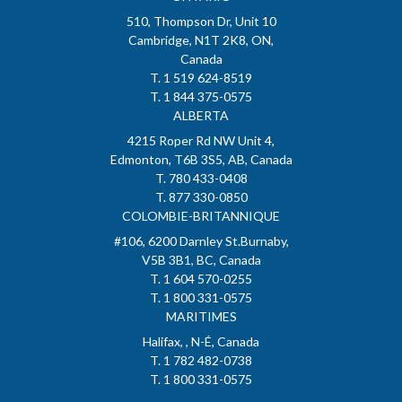
510, Thompson Dr, Unit 10
Cambridge, N1T 2K8, ON,
Canada
T. 1 519 624-8519
T. 1 844 375-0575
ALBERTA
4215 Roper Rd NW Unit 4,
Edmonton, T6B 3S5, AB, Canada
T. 780 433-0408
T. 877 330-0850
COLOMBIE-BRITANNIQUE
#106, 6200 Darnley St.Burnaby,
V5B 3B1, BC, Canada
T. 1 604 570-0255
T. 1 800 331-0575
MARITIMES
Halifax, , N-É, Canada
T. 1 782 482-0738
T. 1 800 331-0575