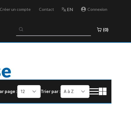
EN
Créer un compte
Contact
Connexion
No
(0)
results
found
se
ar page :
12
Trier par :
A à Z