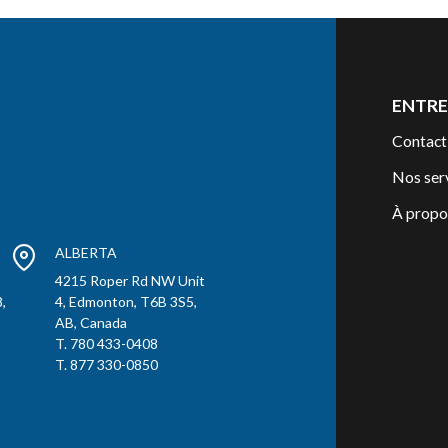
ENTRE
Contact
Nos ser
À propo
ALBERTA
t
4215 Roper Rd NW Unit
,
4, Edmonton, T6B 3S5,
AB, Canada
T. 780 433-0408
T. 877 330-0850