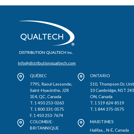
info@distributionqualtech.com
QUÉBEC
ONTARIO
7795, Raoul-Lassonde,
510, Thompson Dr, Uni
Saint-Hyacinthe, J2R
10 Cambridge, N1T 2K8
1E4, QC, Canada
ON, Canada
T. 1 450 253-0263
T. 1 519 624-8519
T. 1 800 331-0575
T. 1 844 375-0575
F. 1 450 253-7674
COLOMBIE-
MARITIMES
BRITANNIQUE
Halifax, , N-É, Canada