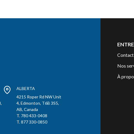
ENTRE
Contact
Nos ser
À propo
ALBERTA
t
4215 Roper Rd NW Unit
,
4, Edmonton, T6B 3S5,
AB, Canada
T. 780 433-0408
T. 877 330-0850