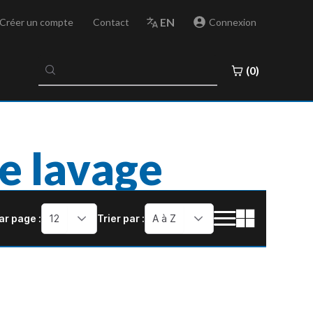
EN
Créer un compte
Contact
Connexion
No
(0)
results
found
e lavage
ar page :
12
Trier par :
A à Z