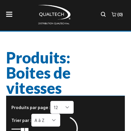
(0)
Produits:
Boites de
vitesses
Produits par page :
12
Trier par :
A à Z