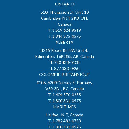
ONTARIO
510, Thompson Dr, Unit 10
Cambridge, N1T 2K8, ON,
Canada
T. 1 519 624-8519
T. 1 844 375-0575
ALBERTA
4215 Roper Rd NW Unit 4,
Edmonton, T6B 3S5, AB, Canada
T. 780 433-0408
T. 877 330-0850
COLOMBIE-BRITANNIQUE
#106, 6200 Darnley St.Burnaby,
V5B 3B1, BC, Canada
T. 1 604 570-0255
T. 1 800 331-0575
MARITIMES
Halifax, , N-É, Canada
T. 1 782 482-0738
T. 1 800 331-0575