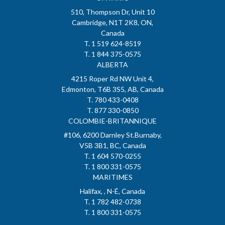
510, Thompson Dr, Unit 10
Cambridge, N1T 2K8, ON,
Canada
T. 1 519 624-8519
T. 1 844 375-0575
ALBERTA
4215 Roper Rd NW Unit 4,
Edmonton, T6B 3S5, AB, Canada
T. 780 433-0408
T. 877 330-0850
COLOMBIE-BRITANNIQUE
#106, 6200 Darnley St.Burnaby,
V5B 3B1, BC, Canada
T. 1 604 570-0255
T. 1 800 331-0575
MARITIMES
Halifax, , N-É, Canada
T. 1 782 482-0738
T. 1 800 331-0575