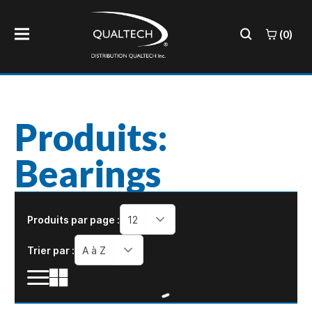
(0)
Produits:
Bearings
Produits par page :
12
Trier par :
A à Z