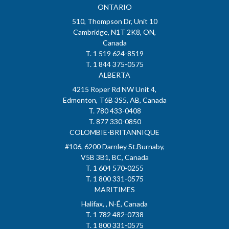
ONTARIO
510, Thompson Dr, Unit 10
Cambridge, N1T 2K8, ON,
Canada
T. 1 519 624-8519
T. 1 844 375-0575
ALBERTA
4215 Roper Rd NW Unit 4,
Edmonton, T6B 3S5, AB, Canada
T. 780 433-0408
T. 877 330-0850
COLOMBIE-BRITANNIQUE
#106, 6200 Darnley St.Burnaby,
V5B 3B1, BC, Canada
T. 1 604 570-0255
T. 1 800 331-0575
MARITIMES
Halifax, , N-É, Canada
T. 1 782 482-0738
T. 1 800 331-0575