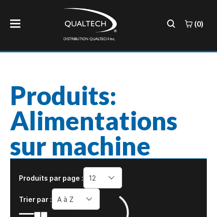
(0)
Produits:
Alimentations
sur machine
Produits par page :
12
Trier par :
A à Z