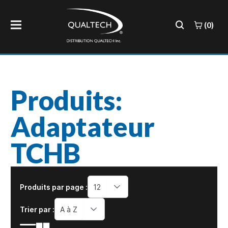
(0)
Produits:
Adaptateur
TCHB
Produits par page :
12
Trier par :
A à Z