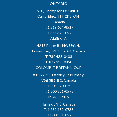
ONTARIO
510, Thompson Dr, Unit 10
Cambridge, N1T 2K8, ON,
Canada
T. 1 519 624-8519
T. 1 844 375-0575
ALBERTA
4215 Roper Rd NW Unit 4,
Edmonton, T6B 3S5, AB, Canada
T. 780 433-0408
T. 877 330-0850
COLOMBIE-BRITANNIQUE
#106, 6200 Darnley St.Burnaby,
V5B 3B1, BC, Canada
T. 1 604 570-0255
T. 1 800 331-0575
MARITIMES
Halifax, , N-É, Canada
T. 1 782 482-0738
T. 1 800 331-0575