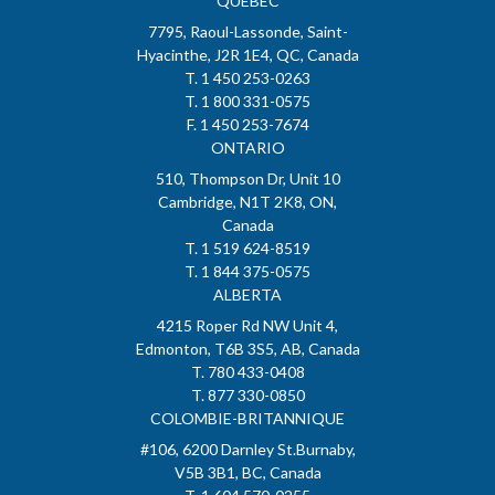
QUÉBEC
7795, Raoul-Lassonde, Saint-
Hyacinthe, J2R 1E4, QC, Canada
T. 1 450 253-0263
T. 1 800 331-0575
F. 1 450 253-7674
ONTARIO
510, Thompson Dr, Unit 10
Cambridge, N1T 2K8, ON,
Canada
T. 1 519 624-8519
T. 1 844 375-0575
ALBERTA
4215 Roper Rd NW Unit 4,
Edmonton, T6B 3S5, AB, Canada
T. 780 433-0408
T. 877 330-0850
COLOMBIE-BRITANNIQUE
#106, 6200 Darnley St.Burnaby,
V5B 3B1, BC, Canada