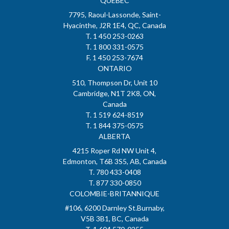
QUÉBEC
7795, Raoul-Lassonde, Saint-
Hyacinthe, J2R 1E4, QC, Canada
T. 1 450 253-0263
T. 1 800 331-0575
F. 1 450 253-7674
ONTARIO
510, Thompson Dr, Unit 10
Cambridge, N1T 2K8, ON,
Canada
T. 1 519 624-8519
T. 1 844 375-0575
ALBERTA
4215 Roper Rd NW Unit 4,
Edmonton, T6B 3S5, AB, Canada
T. 780 433-0408
T. 877 330-0850
COLOMBIE-BRITANNIQUE
#106, 6200 Darnley St.Burnaby,
V5B 3B1, BC, Canada