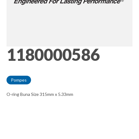
1180000586
Pompes
O-ring Buna Size 315mm x 5.33mm